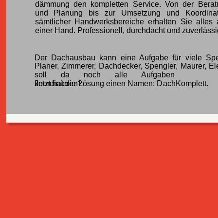
dämmung den kompletten Service. Von der Berat
und Planung bis zur Umsetzung und Koordinat
sämtlicher Handwerksbereiche erhalten Sie alles 
einer Hand. Professionell, durchdacht und zuverlässi
Der Dachausbau kann eine Aufgabe für viele Spez
Planer, Zimmerer, Dachdecker, Spengler, Maurer, Ele
soll da noch alle Aufgaben
koordinieren?
Jetzt hat die Lösung einen Namen: DachKomplett.