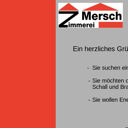
Ein herzliches Gr
  -  
Sie suchen ei
    -
Sie möchten d
Schall und Br
    -
Sie wollen En